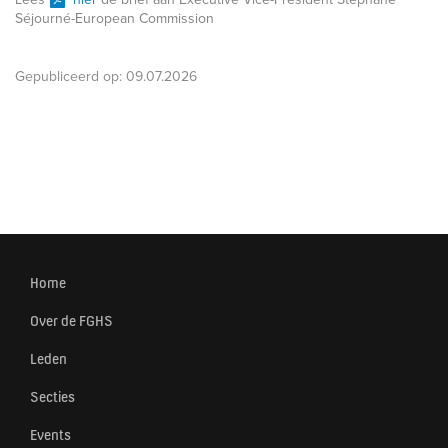
Séjourné-European Commission
Gepubliceerd op:
09.07.2026
Home
Over de FGHS
Leden
Secties
Events