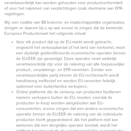
verantwoordelijk kan worden gehouden voor productconformiteit
of voor het nakomen van verplichtingen zoals deelname aan EPR-
regelingen.
Wij, een coalitie van 88 branche- en maatschappelijke organisaties,
dringen er daarom bij u op aan ervoor te zorgen dat de komende
Europese Productenwet het volgende omvat:
Voor elk product dat op de EU-markt wordt gebracht,
ongeacht het verkoopkanaal of het land van herkomst, moet
een duidelijk geïdentificeerde economische operator binnen
de EU/EER zijn gevestigd. Deze operator moet wettelijk
verantwoordelijk zijn voor de naleving van alle toepasselijke
product-, verpakkings- en EPR-vereisten. Zonder een
verantwoordelijke partij binnen de EU-rechtsmacht wordt
handhaving ineffectief en worden EU-vereisten feitelijk
optioneel voor buitenlandse verkopers;
Online platforms die de verkoop van producten faciliteren
namens verkopers buiten de EU, moeten, voordat de
producten te koop worden aangeboden aan EU-
consumenten, ervoor zorgen dat een andere economische
operator binnen de EU/EER de naleving van de individuele
producten heeft gegarandeerd. Als het platform niet kan
aantonen dat een dergelijke operator bestaat, wordt het
platform beschouwd als de verantwoordelijke economische