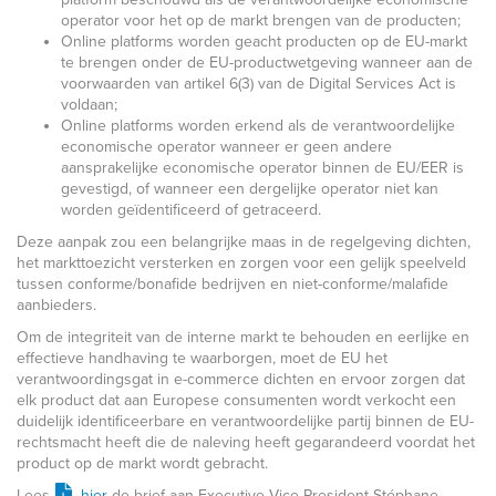
operator voor het op de markt brengen van de producten;
Online platforms worden geacht producten op de EU-markt
te brengen onder de EU-productwetgeving wanneer aan de
voorwaarden van artikel 6(3) van de Digital Services Act is
voldaan;
Online platforms worden erkend als de verantwoordelijke
economische operator wanneer er geen andere
aansprakelijke economische operator binnen de EU/EER is
gevestigd, of wanneer een dergelijke operator niet kan
worden geïdentificeerd of getraceerd.
Deze aanpak zou een belangrijke maas in de regelgeving dichten,
het markttoezicht versterken en zorgen voor een gelijk speelveld
tussen conforme/bonafide bedrijven en niet-conforme/malafide
aanbieders.
Om de integriteit van de interne markt te behouden en eerlijke en
effectieve handhaving te waarborgen, moet de EU het
verantwoordingsgat in e-commerce dichten en ervoor zorgen dat
elk product dat aan Europese consumenten wordt verkocht een
duidelijk identificeerbare en verantwoordelijke partij binnen de EU-
rechtsmacht heeft die de naleving heeft gegarandeerd voordat het
product op de markt wordt gebracht.
Lees
hier
de brief aan Executive Vice-President Stéphane