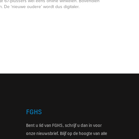
idige 67-plussers wel eens online winkelen. Bovendien
n. De ‘nieuwe oudere’ wordt dus digitaler.
FGHS
Bent u lid van FGHS, schrijf u dan in voor
onze nieuwsbrief. Blijf op de hoogte van alle