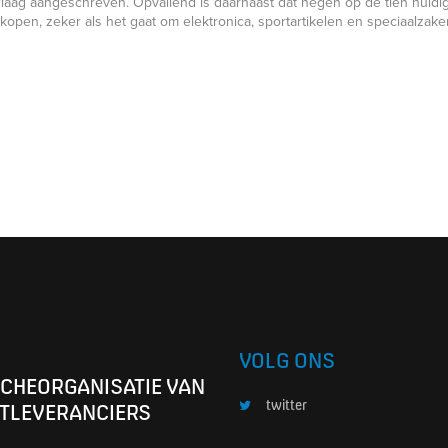
 tijd laag aangeschreven. Opvallend is daarnaast dat negen op de tien hu
 kopen, zeker als het gaat om elektronica, sportartikelen en speciaalzake
VOLG ONS
CHEORGANISATIE VAN
twitter
TLEVERANCIERS