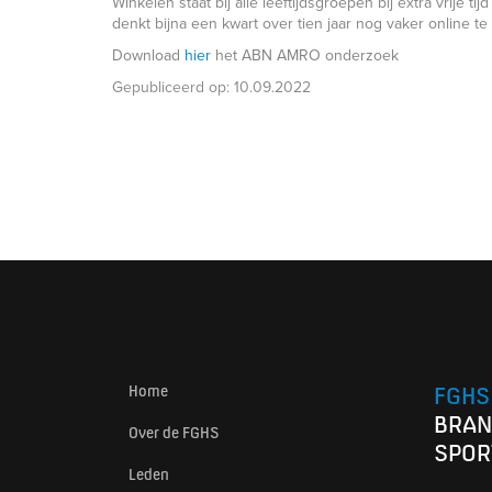
Winkelen staat bij alle leeftijdsgroepen bij extra vrije
denkt bijna een kwart over tien jaar nog vaker online te
Download
hier
het ABN AMRO onderzoek
Gepubliceerd op:
10.09.2022
Home
FGHS
BRAN
Over de FGHS
SPOR
Leden