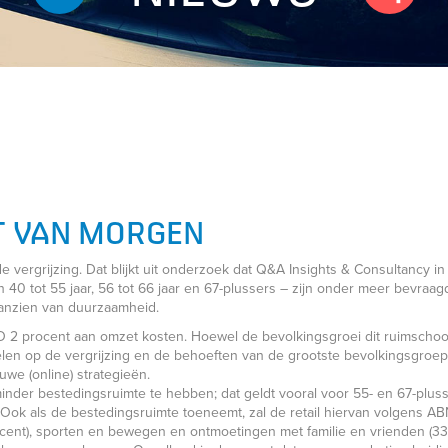
T VAN MORGEN
e vergrijzing. Dat blijkt uit onderzoek dat Q&A Insights & Consultancy 
 40 tot 55 jaar, 56 tot 66 jaar en 67-plussers – zijn onder meer bevraag
aanzien van duurzaamheid.
O 2 procent aan omzet kosten. Hoewel de bevolkingsgroei dit ruimschoo
pelen op de vergrijzing en de behoeften van de grootste bevolkingsgroep o
uwe (online) strategieën.
 minder bestedingsruimte te hebben; dat geldt vooral voor 55- en 67-plu
 Ook als de bestedingsruimte toeneemt, zal de retail hiervan volgens 
cent), sporten en bewegen en ontmoetingen met familie en vrienden (33