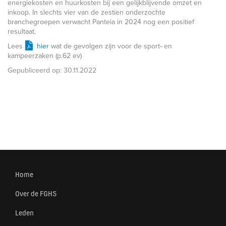
energiekosten en huurkosten bij een gelijkblijvende omzet en
inkoop. In slechts vier van de zestien onderzochte
branchegroepen verwacht Panteia in 2024 nog een positief
resultaat.
Lees
hier
wat de gevolgen zijn voor de sport- en
kampeerzaken (p.62 ev)
Gepubliceerd op:
30.11.2022
Home
Over de FGHS
Leden