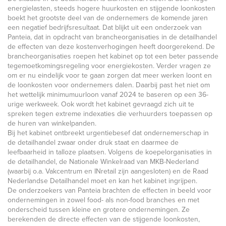
energielasten, steeds hogere huurkosten en stijgende loonkosten
boekt het grootste deel van de ondernemers de komende jaren
een negatief bedrijfsresultaat. Dat blijkt uit een onderzoek van
Panteia, dat in opdracht van brancheorganisaties in de detailhandel
de effecten van deze kostenverhogingen heeft doorgerekend. De
brancheorganisaties roepen het kabinet op tot een beter passende
tegemoetkomingsregeling voor energiekosten. Verder vragen ze
om er nu eindelijk voor te gaan zorgen dat meer werken loont en
de loonkosten voor ondernemers dalen. Daarbij past het niet om
het wettelijk minimumuurloon vanaf 2024 te baseren op een 36-
urige werkweek. Ook wordt het kabinet gevraagd zich uit te
spreken tegen extreme indexaties die verhuurders toepassen op
de huren van winkelpanden.
Bij het kabinet ontbreekt urgentiebesef dat ondernemerschap in
de detailhandel zwaar onder druk staat en daarmee de
leefbaarheid in talloze plaatsen. Volgens de koepelorganisaties in
de detailhandel, de Nationale Winkelraad van MKB-Nederland
(waarbij o.a. Vakcentrum en INretail zijn aangesloten) en de Raad
Nederlandse Detailhandel moet en kan het kabinet ingrijpen.
De onderzoekers van Panteia brachten de effecten in beeld voor
ondernemingen in zowel food- als non-food branches en met
onderscheid tussen kleine en grotere ondernemingen. Ze
berekenden de directe effecten van de stijgende loonkosten,