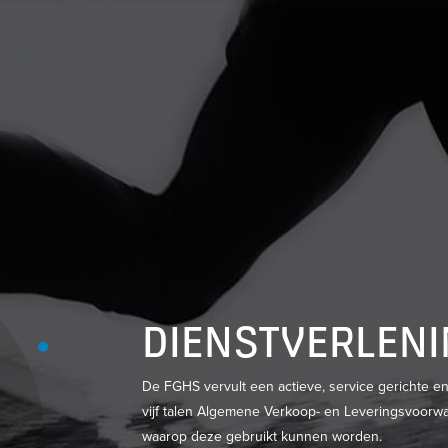
DIENSTVERLEN
De FGHS vervult een actieve, service gerichte e
vijf talen Algemene Verkoop- en Leveringsvoorwa
waarop deze gebruikt kunnen worden.