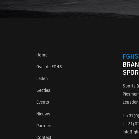
Home
FGHS
BRAN
Over de FGHS
SPOR
Leden
Sports B
Secties
Plesmans
Events
Leusden
Nieuws
t.
+31 (0
f. +31 (
Partners
info@fgh
Contact