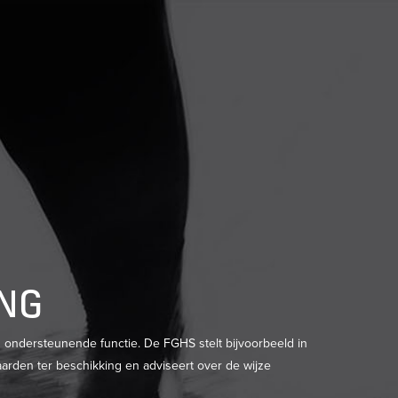
ING
n ondersteunende functie. De FGHS stelt bijvoorbeeld in
arden ter beschikking en adviseert over de wijze