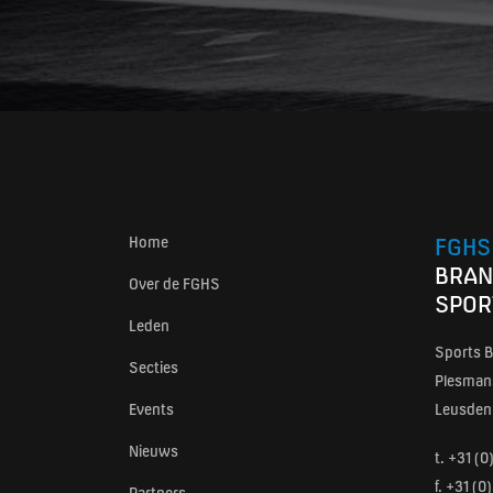
Home
FGHS
BRAN
Over de FGHS
SPOR
Leden
Sports B
Secties
Plesmans
Events
Leusden
Nieuws
t.
+31 (0
f. +31 (
Partners