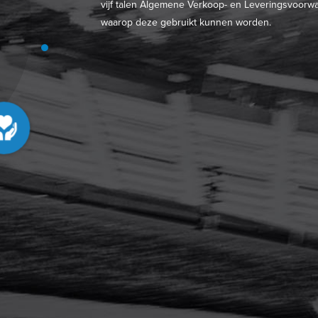
vijf talen Algemene Verkoop- en Leveringsvoorwa
waarop deze gebruikt kunnen worden.
LEDENVOORDEEL
LEES MEER