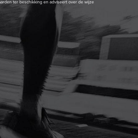
arden ter beschikking en adviseert over de wijze