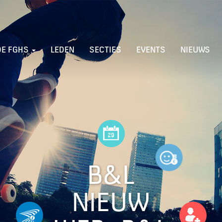
DE FGHS
LEDEN
SECTIES
EVENTS
NIEUWS
B&L
NIEUW