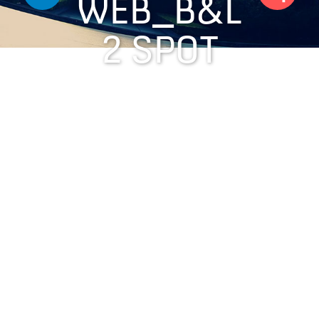
WEB_B&L
2 SPOT