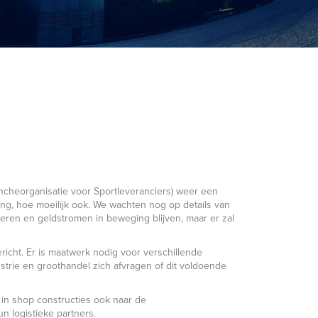
ancheorganisatie voor Sportleveranciers) weer een
ng, hoe moeilijk ook. We wachten nog op details van
eren en geldstromen in beweging blijven, maar er zal
icht. Er is maatwerk nodig voor verschillende
ustrie en groothandel zich afvragen of dit voldoende
in shop constructies ook naar de
 logistieke partners.