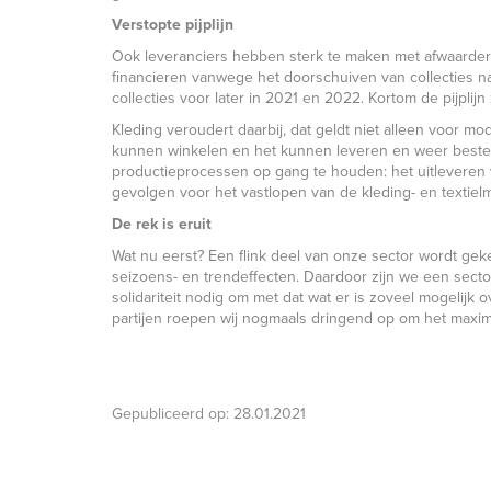
Verstopte pijplijn
Ook leveranciers hebben sterk te maken met afwaarderin
financieren vanwege het doorschuiven van collecties na
collecties voor later in 2021 en 2022. Kortom de pijplijn 
Kleding veroudert daarbij, dat geldt niet alleen voor mo
kunnen winkelen en het kunnen leveren en weer bestel
productieprocessen op gang te houden: het uitleveren vo
gevolgen voor het vastlopen van de kleding- en textielm
De rek is eruit
Wat nu eerst? Een flink deel van onze sector wordt 
seizoens- en trendeffecten. Daardoor zijn we een sector 
solidariteit nodig om met dat wat er is zoveel mogelijk 
partijen roepen wij nogmaals dringend op om het maxim
Gepubliceerd op:
28.01.2021