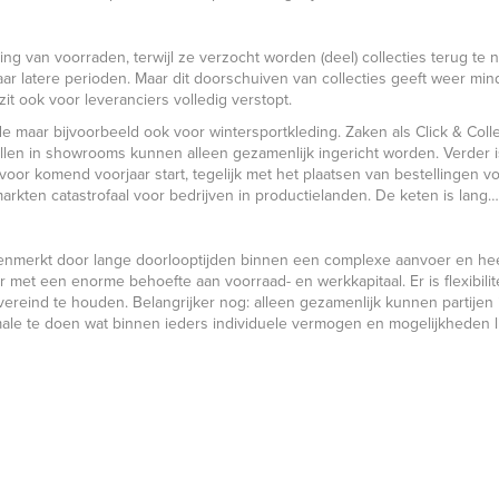
g van voorraden, terwijl ze verzocht worden (deel) collecties terug te n
ar latere perioden. Maar dit doorschuiven van collecties geeft weer min
zit ook voor leveranciers volledig verstopt.
de maar bijvoorbeeld ook voor wintersportkleding. Zaken als Click & Coll
len in showrooms kunnen alleen gezamenlijk ingericht worden. Verder 
or komend voorjaar start, tegelijk met het plaatsen van bestellingen voo
arkten catastrofaal voor bedrijven in productielanden. De keten is lang…
gekenmerkt door lange doorlooptijden binnen een complexe aanvoer en 
met een enorme behoefte aan voorraad- en werkkapitaal. Er is flexibilite
overeind te houden. Belangrijker nog: alleen gezamenlijk kunnen partijen i
ale te doen wat binnen ieders individuele vermogen en mogelijkheden li