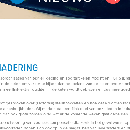
NADERING
sorganisaties van textiel, kleding en sportartikelen Modint en FGHS (Br
 in de keten om verder te kijken dan het belang van de eigen ondernemi
rmee flink extra liquiditeit in de keten wordt geblazen en daarmee goed
rdt gesproken over (sectorale) steunpakketten en hoe deze worden inger
e afhankelijkheden. Wij merken dat een flink deel van onze leden in ind
ch dan ook grote zorgen over wat er de komende weken gaat gebeuren.
de uitvoering van voorraadcompensatie die zoals in het geval van shop 
voorraden hopen zich ook op in de magazijnen van leveranciers en hun