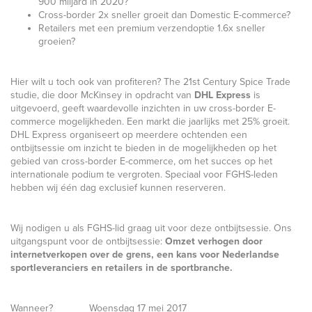
900 miljard in 2020?
Cross-border 2x sneller groeit dan Domestic E-commerce?
Retailers met een premium verzendoptie 1.6x sneller
groeien?
Hier wilt u toch ook van profiteren? The 21st Century Spice Trade
studie, die door McKinsey in opdracht van
DHL Express
is
uitgevoerd, geeft waardevolle inzichten in uw cross-border E-
commerce mogelijkheden. Een markt die jaarlijks met 25% groeit.
DHL Express organiseert op meerdere ochtenden een
ontbijtsessie om inzicht te bieden in de mogelijkheden op het
gebied van cross-border E-commerce, om het succes op het
internationale podium te vergroten. Speciaal voor FGHS-leden
hebben wij één dag exclusief kunnen reserveren.
Wij nodigen u als FGHS-lid graag uit voor deze ontbijtsessie. Ons
uitgangspunt voor de ontbijtsessie:
Omzet verhogen door
internetverkopen over de grens, een kans voor Nederlandse
sportleveranciers en retailers in de sportbranche.
Wanneer? Woensdag 17 mei 2017