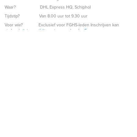
Waar? DHL Express HQ, Schiphol
Tijdstip? Van 8.00 uur tot 9.30 uur
Voor wie? Exclusief voor FGHS-leden Inschrijven kan
via
Inschrijving ontbijtsessie cross-border E-commerce
FGHS
(gratis).
Let op, schrijf u snel in want vol ­= vol. Wij beloven u een
inspirerende ochtend met veel nuttige informatie waarbij u ervaring
kunt uitwisselen met branchegenoten.
Neem voor meer informatie contact op met FGHS Logistiek,
telefoonnummer 06 – 14123442 of e-mail logistiek@fghs.nl.
Met vriendelijke groet,
FGHS Logistiek & DHL Express