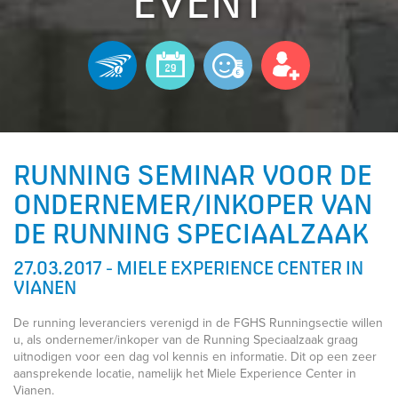
EVENT
RUNNING SEMINAR VOOR DE
ONDERNEMER/INKOPER VAN
DE RUNNING SPECIAALZAAK
27.03.2017 - MIELE EXPERIENCE CENTER IN
VIANEN
De running leveranciers verenigd in de FGHS Runningsectie willen
u, als ondernemer/inkoper van de Running Speciaalzaak graag
uitnodigen voor een dag vol kennis en informatie. Dit op een zeer
aansprekende locatie, namelijk het Miele Experience Center in
Vianen.