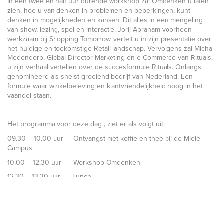
In een twee en half uur durende workshop zal Omdenken u laten
zien, hoe u van denken in problemen en beperkingen, kunt
denken in mogelijkheden en kansen. Dit alles in een mengeling
van show, lezing, spel en interactie. Jorij Abraham voorheen
werkzaam bij Shopping Tomorrow, vertelt u in zijn presentatie over
het huidige en toekomstige Retail landschap. Vervolgens zal Micha
Medendorp, Global Director Marketing en e-Commerce van Rituals,
u zijn verhaal vertellen over de succesformule Rituals. Onlangs
genomineerd als snelst groeiend bedrijf van Nederland. Een
formule waar winkelbeleving en klantvriendelijkheid hoog in het
vaandel staan.
Het programma voor deze dag , ziet er als volgt uit:
09.30 – 10.00 uur Ontvangst met koffie en thee bij de Miele
Campus
10.00 – 12.30 uur Workshop Omdenken
12.30 – 13.30 uur Lunch
13.30 – 14.15 uur Presentatie The Future of Shopping Tomorrow
– Jorij Abraham
14.15 – 15.00 uur Presentatie Rituals – Micha Medendorp