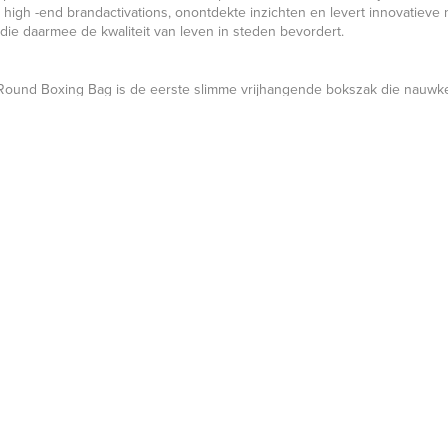
 high -end brandactivations, onontdekte inzichten en levert innovatiev
die daarmee de kwaliteit van leven in steden bevordert.
tRound Boxing Bag is de eerste slimme vrijhangende bokszak die nauwk
 trappen. De data en feedback van workouts wordt real-time weergeven, 
uikt.
e
ard en het 17
Sport Innovatie Congres is te vinden op
http://sport-inno