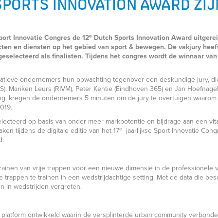
SPORTS INNOVATION AWARD ZIJ
e
port Innovatie Congres de 12
Dutch Sports Innovation Award uitgerei
ucten en diensten op het gebied van sport & bewegen. De vakjury heeft
eselecteerd als finalisten. Tijdens het congres wordt de winnaar van 
ovatieve ondernemers hun opwachting tegenover een deskundige jury, di
S), Mariken Leurs (RIVM), Peter Kentie (Eindhoven 365) en Jan Hoefnagel
ng, kregen de ondernemers 5 minuten om de jury te overtuigen waarom 
019.
selecteerd op basis van onder meer markpotentie en bijdrage aan een vita
e
en tijdens de digitale editie van het 17
jaarlijkse Sport Innovatie Con
d.
trainen van vrije trappen voor een nieuwe dimensie in de professionele
e trappen te trainen in een wedstrijdachtige setting. Met de data die b
n in wedstrijden vergroten.
n platform ontwikkeld waarin de versplinterde urban community verbond