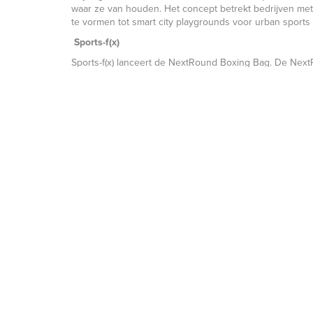
waar ze van houden. Het concept betrekt bedrijven met
te vormen tot smart city playgrounds voor urban sports 
Sports-f(x)
Sports-f(x) lanceert de NextRound Boxing Bag. De Nex
over de impactkracht, timing en precisie van stoten en
ook goed individueel en zonder trainer kan worden gebr
e
Meer informatie over de 12
Dutch Sports Innovation Aw
Website:
sport-innovatiecongres.nl/.