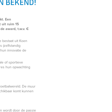
N BEKEND!
kt. Een
 uit ruim 15
de award, t.w.v. €
e bestaat uit Koen
s (zelfstandig
hun innovatie de
le of sportieve
gres hun opwachting
 voetbalwereld. De muur
eschikbaar komt kunnen
en wordt door de passie