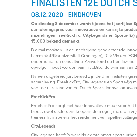
FINALISTEN 12E DUTCH 
08.12.2020 - EINDHOVEN
Op dinsdag 8 december wordt tijdens het jaarlijkse S
stimuleringsprijs voor innovatieve en kansrijke prod
inzendingen FreeKickPro, CityLegends en Sports-f(x) g
15.000 bekend gemaakt.
Digitaal maakten uit de inschrijving geselecteerde inn
Lemmink (Rijksuniversiteit Groningen), Dirk Vinken (FGH
ondernemer en consultant). Aanvullend op hun inzendi
opvolger moest worden van TrueBike, de winnaar van 2
Na een uitgebreid juryberaad zijn de drie finalisten ge
samenleving. FreeKickPro, CityLegends en Sports-f(x) mak
voor de uitreiking van de Dutch Sports Innovation Awar
FreeKickPro
FreeKickPro zorgt met haar innovatieve muur voor het 
biedt zowel spelers als keepers de mogelijkheid om vrij
trainers hun spelers het rendement van spelhervattinge
CityLegends
CityLegends heeft ’s werelds eerste smart sports urba