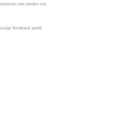
e manieren om steden om
eurige feedback geeft
waardoor de innovatie
vatiecongres.nl/
.