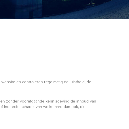
 website en controleren regelmatig de juistheid, de
 en zonder voorafgaande kennisgeving de inhoud van
 of indirecte schade, van welke aard dan ook, die