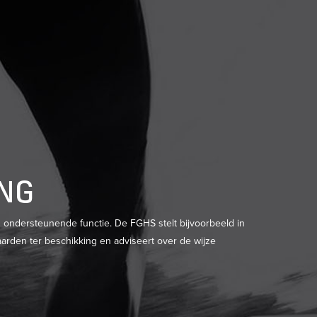
ING
n ondersteunende functie. De FGHS stelt bijvoorbeeld in
arden ter beschikking en adviseert over de wijze