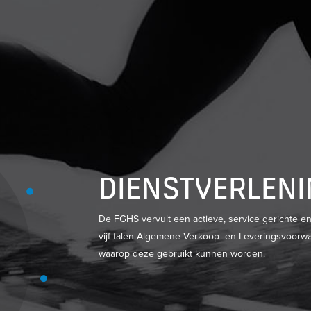
DIENSTVERLEN
De FGHS vervult een actieve, service gerichte e
vijf talen Algemene Verkoop- en Leveringsvoorwa
waarop deze gebruikt kunnen worden.
LEDENVOORDEEL