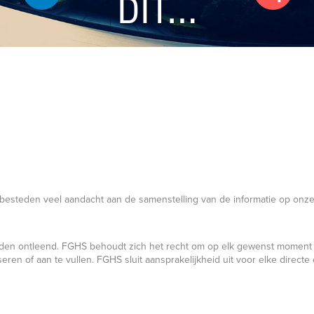
DIT…
j besteden veel aandacht aan de samenstelling van de informatie op onze
den ontleend. FGHS behoudt zich het recht om op elk gewenst moment
seren of aan te vullen. FGHS sluit aansprakelijkheid uit voor elke directe